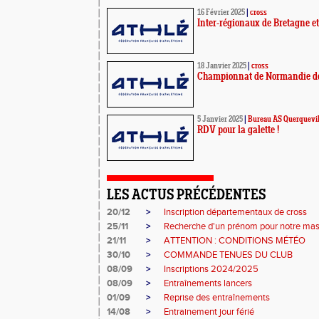
16 Février 2025
|
cross
Inter-régionaux de Bretagne e
18 Janvier 2025
|
cross
Championnat de Normandie de 
5 Janvier 2025
|
Bureau AS Querquevil
RDV pour la galette !
LES ACTUS PRÉCÉDENTES
20/12
>
Inscription départementaux de cross
25/11
>
Recherche d'un prénom pour notre mas
21/11
>
ATTENTION : CONDITIONS MÉTÉO
30/10
>
COMMANDE TENUES DU CLUB
08/09
>
Inscriptions 2024/2025
08/09
>
Entraînements lancers
01/09
>
Reprise des entraînements
14/08
>
Entrainement jour férié