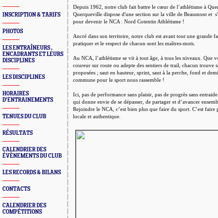
Depuis 1962, notre club
fait battre le cœur de l’athlétisme à Qu
Querqueville dispose d'une section sur la ville de Beaumont et s'
INSCRIPTION & TARIFS
pour devenir le NCA : Nord Cotentin Athlétisme !
PHOTOS
Ancré dans son territoire, notre club est avant tout une grande fam
pratiquer et le respect de chacun sont les maîtres-mots.
LES ENTRAÎNEURS ,
ENCADRANTS ET LEURS
Au NCA, l’athlétisme se vit à tout âge, à tous les niveaux. Que 
DISCIPLINES
coureur sur route ou adepte des sentiers de trail, chacun trouve sa
proposées ; saut en hauteur, sprint, saut à la perche, fond et demi
LES DISCIPLINES
commune pour le sport nous rassemble !
HORAIRES
Ici, pas de performance sans plaisir, pas de progrès sans entraid
D'ENTRAINEMENTS
qui donne envie de se dépasser, de partager et d’avancer ensemb
Rejoindre le NCA, c’est bien plus que faire du sport. C’est faire
TENUES DU CLUB
locale et authentique.
RÉSULTATS
CALENDRIER DES
ÉVÈNEMENTS DU CLUB
LES RECORDS & BILANS
CONTACTS
CALENDRIER DES
COMPÉTITIONS