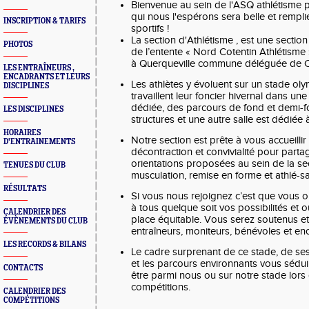
Bienvenue au sein de l'ASQ athlétisme p
qui nous l'espérons sera belle et rempl
INSCRIPTION & TARIFS
sporti
La section d'Athlétisme , est une sect
PHOTOS
de l’entente « Nord Cotentin Athlétisme 
à Querqueville commune déléguée de C
LES ENTRAÎNEURS ,
ENCADRANTS ET LEURS
Les athlètes y évoluent sur un stade oly
DISCIPLINES
travaillent leur foncier hivernal dans un
dédiée, des parcours de fond et demi-f
LES DISCIPLINES
structures et une autre salle est dédiée à
HORAIRES
Notre section est prête à vous accueillir 
D'ENTRAINEMENTS
décontraction et convivialité pour parta
orientations proposées au sein de la sec
TENUES DU CLUB
musculation, remise en forme et athlé-sa
RÉSULTATS
Si vous nous rejoignez c’est que vous o
à tous quelque soit vos possibilités et 
CALENDRIER DES
place équitable. Vous serez soutenus et
ÉVÈNEMENTS DU CLUB
entraîneurs, moniteurs, bénévoles et enc
LES RECORDS & BILANS
Le cadre surprenant de ce stade, de ses
et les parcours environnants vous séduir
CONTACTS
être parmi nous ou sur notre stade lors
compétitions.
CALENDRIER DES
COMPÉTITIONS