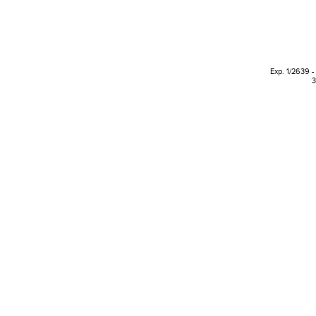
Exp. 1/2639 -
3