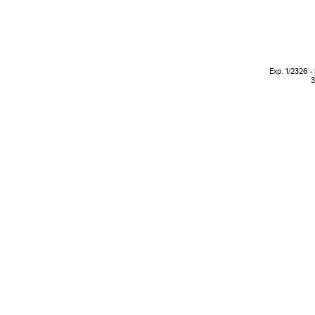
Exp. 1/2326 -
3