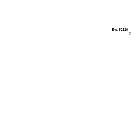
Exp. 1/2326 -
3