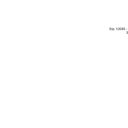
Exp. 1/2083 -
3