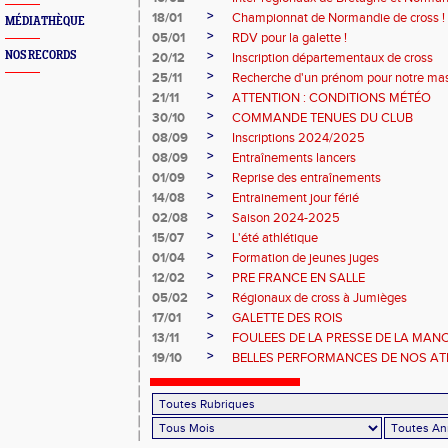
>
18/01
Championnat de Normandie de cross !
MÉDIATHÈQUE
>
05/01
RDV pour la galette !
>
NOS RECORDS
20/12
Inscription départementaux de cross
>
25/11
Recherche d'un prénom pour notre ma
>
21/11
ATTENTION : CONDITIONS MÉTÉO
>
30/10
COMMANDE TENUES DU CLUB
>
08/09
Inscriptions 2024/2025
>
08/09
Entraînements lancers
>
01/09
Reprise des entraînements
>
14/08
Entrainement jour férié
>
02/08
Saison 2024-2025
>
15/07
L'été athlétique
>
01/04
Formation de jeunes juges
>
12/02
PRE FRANCE EN SALLE
>
05/02
Régionaux de cross à Jumièges
>
17/01
GALETTE DES ROIS
>
13/11
FOULEES DE LA PRESSE DE LA MAN
>
19/10
BELLES PERFORMANCES DE NOS ATHL