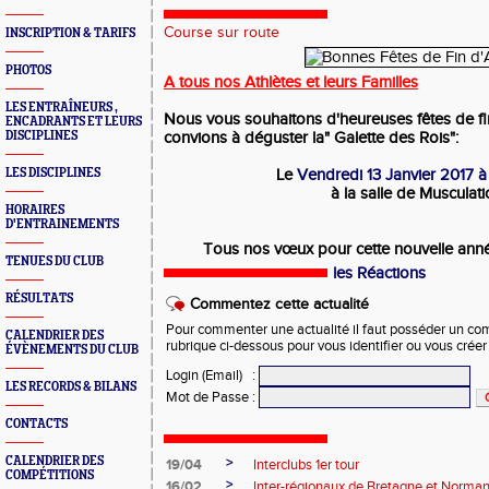
Course sur route
INSCRIPTION & TARIFS
PHOTOS
A tous nos Athlètes et leurs Familles
LES ENTRAÎNEURS ,
Nous vous souhaitons d'heureuses fêtes de fi
ENCADRANTS ET LEURS
DISCIPLINES
convions à déguster la" Galette des Rois":
LES DISCIPLINES
Le
Vendredi 13 Janvier 2017 à
à la salle de Musculat
HORAIRES
D'ENTRAINEMENTS
Tous nos vœux pour cette nouvelle anné
TENUES DU CLUB
les Réactions
RÉSULTATS
Commentez cette actualité
Pour commenter une actualité il faut posséder un compt
CALENDRIER DES
rubrique ci-dessous pour vous identifier ou vous crée
ÉVÈNEMENTS DU CLUB
Login (Email)
:
LES RECORDS & BILANS
Mot de Passe
:
CONTACTS
CALENDRIER DES
>
19/04
Interclubs 1er tour
COMPÉTITIONS
>
16/02
Inter-régionaux de Bretagne et Norman