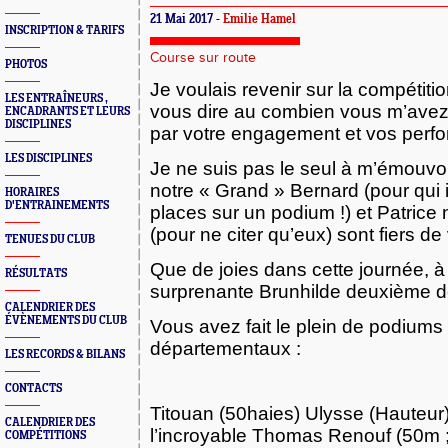
21 Mai 2017 -
Emilie Hamel
INSCRIPTION & TARIFS
Course sur route
PHOTOS
Je voulais revenir sur la compétit
LES ENTRAÎNEURS ,
vous dire au combien vous m’avez
ENCADRANTS ET LEURS
DISCIPLINES
par votre engagement et vos perf
LES DISCIPLINES
Je ne suis pas le seul à m’émouvoi
notre « Grand » Bernard (pour qui il
HORAIRES
D'ENTRAINEMENTS
places sur un podium !) et Patrice 
(pour ne citer qu’eux) sont fiers de
TENUES DU CLUB
Que de joies dans cette journée, 
RÉSULTATS
surprenante Brunhilde deuxième de
CALENDRIER DES
ÉVÈNEMENTS DU CLUB
Vous avez fait le plein de podiums 
départementaux :
LES RECORDS & BILANS
CONTACTS
Titouan (50haies) Ulysse (Hauteur)
CALENDRIER DES
l’incroyable Thomas Renouf (50m ;
COMPÉTITIONS