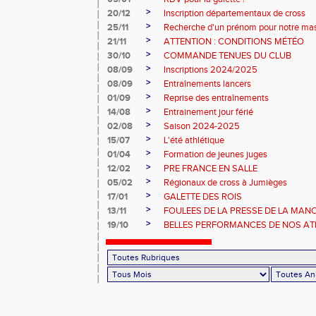
>
20/12
Inscription départementaux de cross
>
25/11
Recherche d'un prénom pour notre ma
>
21/11
ATTENTION : CONDITIONS MÉTÉO
>
30/10
COMMANDE TENUES DU CLUB
>
08/09
Inscriptions 2024/2025
>
08/09
Entraînements lancers
>
01/09
Reprise des entraînements
>
14/08
Entrainement jour férié
>
02/08
Saison 2024-2025
>
15/07
L'été athlétique
>
01/04
Formation de jeunes juges
>
12/02
PRE FRANCE EN SALLE
>
05/02
Régionaux de cross à Jumièges
>
17/01
GALETTE DES ROIS
>
13/11
FOULEES DE LA PRESSE DE LA MAN
>
19/10
BELLES PERFORMANCES DE NOS ATHL