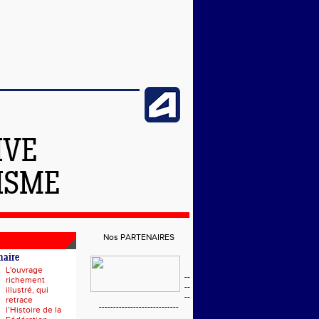
IVE
ISME
Nos PARTENAIRES
naire
L'ouvrage
--
richement
--
illustré, qui
--
retrace
----------------------------
l’Histoire de la