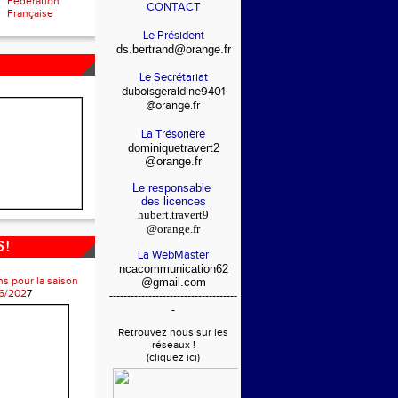
Fédération
CONTACT
Française
Le Président
ds.bertrand@orange.fr
Le Secrétariat
duboisgeraldine9401
@orange.fr
La Trésorière
dominiquetravert2
@orange.fr
Le responsable
des licences
hubert.travert9
@orange.fr
 !
La WebMaster
ncacommunication62
ns pour la saison
@gmail.com
6/202
7
------------------------------------
-
Retrouvez nous sur les
réseaux !
(cliquez ici)