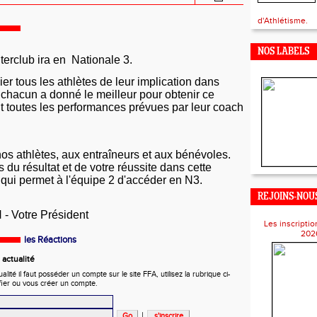
d'Athlétisme.
NOS LABELS
terclub ira en Nationale 3.
ier tous les athlètes de leur implication dans
 chacun a donné le meilleur
pour obtenir ce
nt toutes les performances prévues par leur coach
os athlètes, aux entraîneurs et aux bénévoles.
du résultat et de votre réussite dans cette
 qui permet à l'équipe 2 d'accéder en N3.
REJOINS-NOUS
- Votre Président
Les inscriptio
202
les Réactions
actualité
ité il faut posséder un compte sur le site FFA, utilisez la rubrique ci-
fier ou vous créer un compte.
|