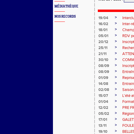
MÉDIATHÈQUE
NOS RECORDS
>
19/04
Intercl
>
16/02
Inter-
>
18/01
Champi
>
05/01
RDV pou
>
20/12
Inscri
>
25/11
Recher
>
21/11
ATTEN
>
30/10
COMM
>
08/09
Inscri
>
08/09
Entraî
>
01/09
Repris
>
14/08
Entrain
>
02/08
Saiso
>
15/07
L'été a
>
01/04
Format
>
12/02
PRE F
>
05/02
Région
>
17/01
GALET
>
13/11
FOULE
>
19/10
BELLE