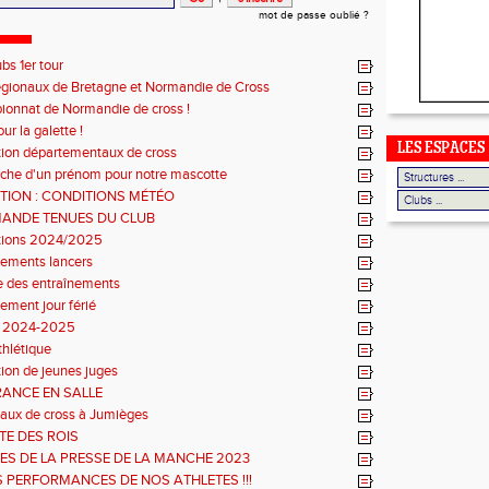
mot de passe oublié ?
ubs 1er tour
régionaux de Bretagne et Normandie de Cross
onnat de Normandie de cross !
r la galette !
LES ESPACES
ption départementaux de cross
che d'un prénom pour notre mascotte
TION : CONDITIONS MÉTÉO
ANDE TENUES DU CLUB
ptions 2024/2025
nements lancers
e des entraînements
ement jour férié
n 2024-2025
thlétique
ion de jeunes juges
RANCE EN SALLE
aux de cross à Jumièges
TE DES ROIS
ES DE LA PRESSE DE LA MANCHE 2023
S PERFORMANCES DE NOS ATHLETES !!!