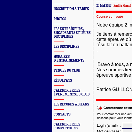
20 Mai 2017 -
Emilie Hamel
INSCRIPTION & TARIFS
Course sur route
PHOTOS
Notre équipe 2 in
LES ENTRAÎNEURS ,
ENCADRANTS ET LEURS
Je tiens à remerc
DISCIPLINES
cette épreuve où
résultat en batta
LES DISCIPLINES
.
HORAIRES
D'ENTRAINEMENTS
Bravo à tous, a n
Nos sommes fiers 
TENUES DU CLUB
épreuve sportive
RÉSULTATS
Patrice GUILLON 
CALENDRIER DES
ÉVÈNEMENTS DU CLUB
LES RECORDS & BILANS
Commentez cette 
Pour commenter une actual
CONTACTS
dessous pour vous identi
CALENDRIER DES
Login (Email)
:
COMPÉTITIONS
Mot de Passe
: