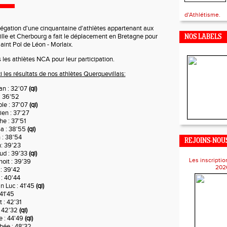
d'Athlétisme.
égation d'une cinquantaine d'athlètes appartenant aux
lle et Cherbourg a fait le déplacement en Bretagne pour
NOS LABELS
aint Pol de Léon - Morlaix.
 les athlètes NCA pour leur participation.
i les résultats de nos athlètes Querquevillais:
an : 32'07
(qi)
: 36'52
ole : 37'07
(qi)
en : 37'27
he : 37'51
a : 38'55
(qi)
 : 38'54
REJOINS-NOUS
: 39'23
ud : 39'33
(qi)
Les inscriptio
oit : 39'39
202
: 39'42
: 40'44
an Luc : 41'45
(qi)
 41'45
 : 42'31
: 42'32
(qi)
e : 44'49
(qi)
hée : 48'32