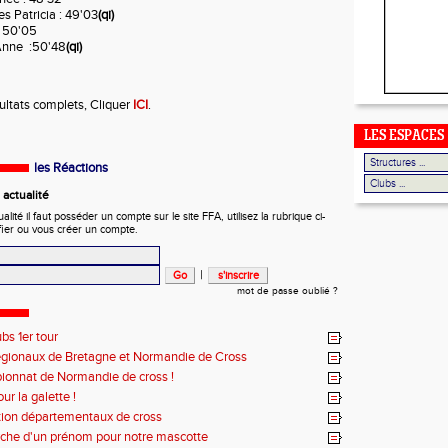
s Patricia : 49'03
(qi)
: 50'05
Anne :50'48
(qi)
sultats complets, Cliquer
ICI
.
LES ESPACES
les Réactions
actualité
ité il faut posséder un compte sur le site FFA, utilisez la rubrique ci-
fier ou vous créer un compte.
|
mot de passe oublié ?
ubs 1er tour
régionaux de Bretagne et Normandie de Cross
onnat de Normandie de cross !
r la galette !
ption départementaux de cross
che d'un prénom pour notre mascotte