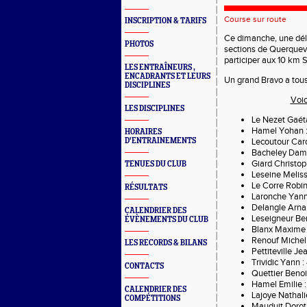
Course sur route
INSCRIPTION & TARIFS
Ce dimanche, une dél
PHOTOS
sections de Querquevi
participer aux 10 km S
LES ENTRAÎNEURS ,
ENCADRANTS ET LEURS
Un grand Bravo a tous
DISCIPLINES
Voic
LES DISCIPLINES
Le Nezet Gaét
Hamel Yohan 
HORAIRES
D'ENTRAINEMENTS
Lecoutour Car
Bacheley Dami
Giard Christop
TENUES DU CLUB
Leseine Meliss
Le Corre Robin
RÉSULTATS
Laronche Yann
Delangle Arna
CALENDRIER DES
Leseigneur Ben
ÉVÈNEMENTS DU CLUB
Blanx Maxime 
Renouf Michel 
LES RECORDS & BILANS
Pettiteville Je
Trividic Yann :
CONTACTS
Quettier Benoit
Hamel Emilie 
CALENDRIER DES
Lajoye Nathali
COMPÉTITIONS
Mauduit Dorot