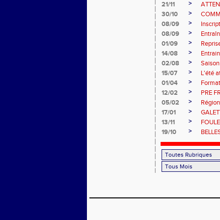
>
21/11
ATTEN
>
30/10
COMM
>
08/09
Inscri
>
08/09
Entraî
>
01/09
Repris
>
14/08
Entrain
>
02/08
Saiso
>
15/07
L'été a
>
01/04
Format
>
12/02
PRE F
>
05/02
Région
>
17/01
GALET
>
13/11
FOULE
>
19/10
BELLE