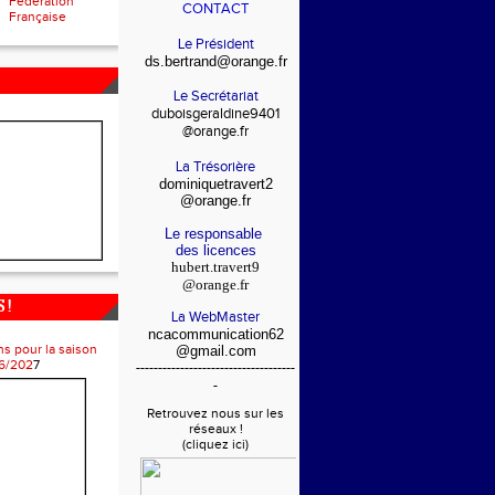
Fédération
CONTACT
Française
Le Président
ds.bertrand@orange.fr
Le Secrétariat
duboisgeraldine9401
@orange.fr
La Trésorière
dominiquetravert2
@orange.fr
Le responsable
des licences
hubert.travert9
@orange.fr
 !
La WebMaster
ncacommunication62
ns pour la saison
@gmail.com
6/202
7
------------------------------------
-
Retrouvez nous sur les
réseaux !
(cliquez ici)