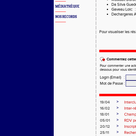
Da Silva Guede
MÉDIATHÈQUE
Gaveau Loïc: 
Dechargeres 
NOS RECORDS
Pour visualiser les ré
Commentez cette 
Pour commenter une actual
dessous pour vous identi
Login (Email)
:
Mot de Passe
:
>
19/04
Intercl
>
16/02
Inter-
>
18/01
Champi
>
05/01
RDV pou
>
20/12
Inscri
>
25/11
Recher