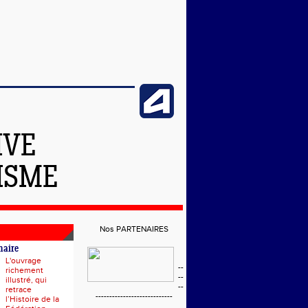
IVE
ISME
Nos PARTENAIRES
naire
L'ouvrage
--
richement
--
illustré, qui
--
retrace
----------------------------
l’Histoire de la