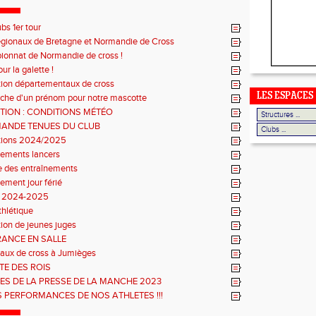
ubs 1er tour
régionaux de Bretagne et Normandie de Cross
onnat de Normandie de cross !
r la galette !
ption départementaux de cross
LES ESPACES
che d'un prénom pour notre mascotte
TION : CONDITIONS MÉTÉO
ANDE TENUES DU CLUB
ptions 2024/2025
nements lancers
e des entraînements
ement jour férié
n 2024-2025
thlétique
ion de jeunes juges
RANCE EN SALLE
aux de cross à Jumièges
TE DES ROIS
ES DE LA PRESSE DE LA MANCHE 2023
S PERFORMANCES DE NOS ATHLETES !!!