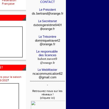
Fédération
CONTACT
Française
Le Président
ds.bertrand@orange.fr
Le Secrétariat
duboisgeraldine9401
@orange.fr
La Trésorière
dominiquetravert2
@orange.fr
Le responsable
des licences
hubert.travert9
@orange.fr
 !
La WebMaster
ncacommunication62
ns pour la saison
@gmail.com
6/202
7
------------------------------------
-
Retrouvez nous sur les
réseaux !
(cliquez ici)