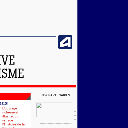
IVE
ISME
Nos PARTENAIRES
naire
L'ouvrage
--
richement
--
illustré, qui
--
retrace
----------------------------
l’Histoire de la