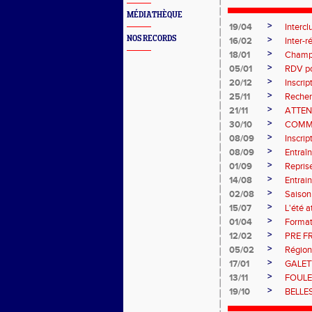
MÉDIATHÈQUE
>
19/04
Intercl
NOS RECORDS
>
16/02
Inter-
>
18/01
Champi
>
05/01
RDV pou
>
20/12
Inscri
>
25/11
Recher
>
21/11
ATTEN
>
30/10
COMM
>
08/09
Inscri
>
08/09
Entraî
>
01/09
Repris
>
14/08
Entrain
>
02/08
Saiso
>
15/07
L'été a
>
01/04
Format
>
12/02
PRE F
>
05/02
Région
>
17/01
GALET
>
13/11
FOULE
>
19/10
BELLE