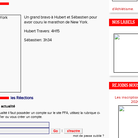
d'Athlétisme.
Un grand bravo à Hubert et Sébastien pour
avoir couru le marathon de New York.
NOS LABELS
Hubert Travers: 4H15
Sébastien: 3h34
REJOINS-NOUS
Les inscriptio
les Réactions
202
actualité
ité il faut posséder un compte sur le site FFA, utilisez la rubrique ci-
fier ou vous créer un compte.
|
mot de passe oublié ?