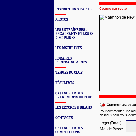
Course sur route
INSCRIPTION & TARIFS
PHOTOS
LES ENTRAÎNEURS ,
ENCADRANTS ET LEURS
DISCIPLINES
LES DISCIPLINES
HORAIRES
D'ENTRAINEMENTS
TENUES DU CLUB
RÉSULTATS
CALENDRIER DES
ÉVÈNEMENTS DU CLUB
Commentez cette 
LES RECORDS & BILANS
Pour commenter une actual
dessous pour vous identi
CONTACTS
Login (Email)
:
CALENDRIER DES
Mot de Passe
:
COMPÉTITIONS