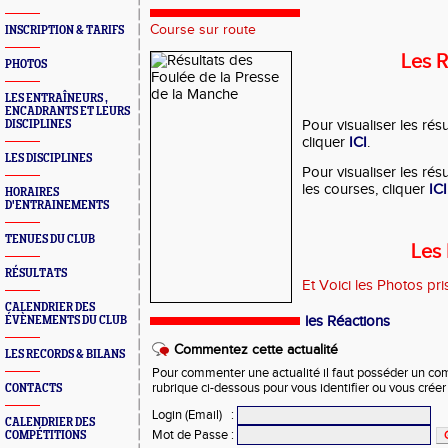
Course sur route
INSCRIPTION & TARIFS
Les R
PHOTOS
LES ENTRAÎNEURS ,
ENCADRANTS ET LEURS
Pour visualiser les rés
DISCIPLINES
cliquer
ICI
.
LES DISCIPLINES
Pour visualiser les rés
les courses, cliquer
ICI
HORAIRES
D'ENTRAINEMENTS
TENUES DU CLUB
Les
RÉSULTATS
Et Voici les Photos pr
CALENDRIER DES
les Réactions
ÉVÈNEMENTS DU CLUB
Commentez cette actualité
LES RECORDS & BILANS
Pour commenter une actualité il faut posséder un compt
rubrique ci-dessous pour vous identifier ou vous crée
CONTACTS
Login (Email)
:
CALENDRIER DES
Mot de Passe
:
COMPÉTITIONS