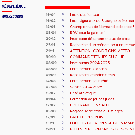
MÉDIATHÈQUE
>
19/04
Interclubs 1er tour
NOS RECORDS
>
16/02
Inter-régionaux de Bretagne et Norman
>
18/01
Championnat de Normandie de cross !
>
05/01
RDV pour la galette !
>
20/12
Inscription départementaux de cross
>
25/11
Recherche d'un prénom pour notre ma
>
21/11
ATTENTION : CONDITIONS MÉTÉO
>
30/10
COMMANDE TENUES DU CLUB
>
08/09
Inscriptions 2024/2025
>
08/09
Entraînements lancers
>
01/09
Reprise des entraînements
>
14/08
Entrainement jour férié
>
02/08
Saison 2024-2025
>
15/07
L'été athlétique
>
01/04
Formation de jeunes juges
>
12/02
PRE FRANCE EN SALLE
>
05/02
Régionaux de cross à Jumièges
>
17/01
GALETTE DES ROIS
>
13/11
FOULEES DE LA PRESSE DE LA MAN
>
19/10
BELLES PERFORMANCES DE NOS ATHL