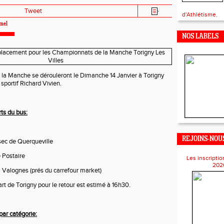
Tweet
d'Athlétisme.
mel
NOS LABELS
la Manche se dérouleront le Dimanche 14 Janvier à Torigny
sportif Richard Vivien.
ts du bus:
REJOINS-NOUS
s
ec de Querqueville
 Postaire
Les inscriptio
202
 Valognes (prés du carrefour market)
rt de Torigny pour le retour est estimé à 16h30.
par catégorie: