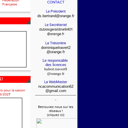
Fédération
CONTACT
Française
Le Président
ds.bertrand@orange.fr
Le Secrétariat
duboisgeraldine9401
@orange.fr
La Trésorière
dominiquetravert2
@orange.fr
Le responsable
des licences
hubert.travert9
@orange.fr
 !
La WebMaster
ncacommunication62
ns pour la saison
@gmail.com
6/202
7
------------------------------------
-
Retrouvez nous sur les
réseaux !
(cliquez ici)