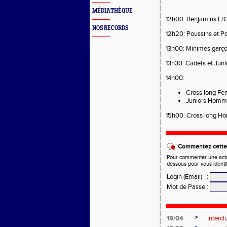
MÉDIATHÈQUE
12h00: Benjamins F/G 
NOS RECORDS
12h20: Poussins et P
13h00: Minimes garço
13h30: Cadets et Jun
14h00:
Cross long F
Juniors Homm
15h00: Cross long H
Commentez cette 
Pour commenter une actual
dessous pour vous identi
Login (Email)
:
Mot de Passe
:
>
19/04
Intercl