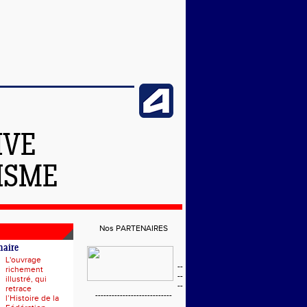
IVE
ISME
Nos PARTENAIRES
naire
L'ouvrage
--
richement
--
illustré, qui
--
retrace
----------------------------
l’Histoire de la