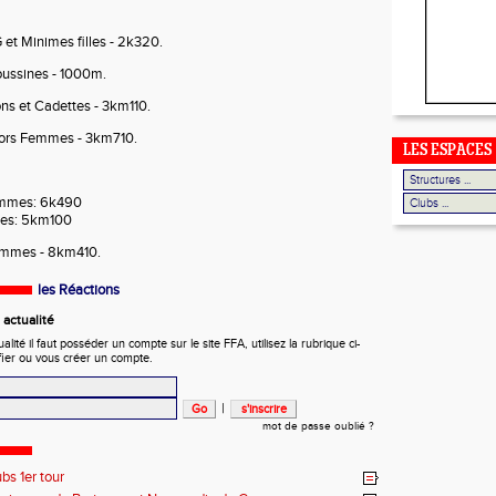
et Minimes filles - 2k320.
oussines - 1000m.
ns et Cadettes - 3km110.
iors Femmes - 3km710.
LES ESPACES
emmes: 6k490
es: 5km100
ommes - 8km410.
les Réactions
actualité
ité il faut posséder un compte sur le site FFA, utilisez la rubrique ci-
fier ou vous créer un compte.
|
mot de passe oublié ?
ubs 1er tour