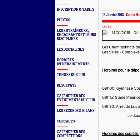
INSCRIPTION & TARIFS
12 Janvier 2018 -
Emilie Ha
PHOTOS
cross
LES ENTRAÎNEURS ,
ENCADRANTS ET LEURS
DISCIPLINES
Les Championnats de 
LES DISCIPLINES
Les Villes - Complexe 
HORAIRES
D'ENTRAINEMENTS
Horaires pour le dépar
TENUES DU CLUB
RÉSULTATS
09h00: Gymnase Co
CALENDRIER DES
09h15: Stade Maurice
ÉVÈNEMENTS DU CLUB
09h30: Arrêt de bus à
LES RECORDS & BILANS
Le dépa
CONTACTS
CALENDRIER DES
Horaires des courses 
COMPÉTITIONS