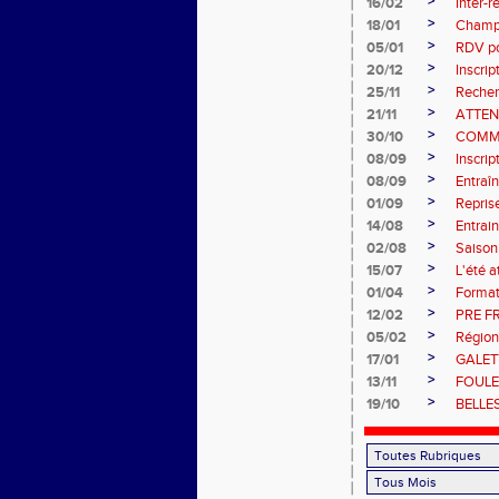
>
16/02
Inter-
>
18/01
Champi
>
05/01
RDV pou
>
20/12
Inscri
>
25/11
Recher
>
21/11
ATTEN
>
30/10
COMM
>
08/09
Inscri
>
08/09
Entraî
>
01/09
Repris
>
14/08
Entrain
>
02/08
Saiso
>
15/07
L'été a
>
01/04
Format
>
12/02
PRE F
>
05/02
Région
>
17/01
GALET
>
13/11
FOULE
>
19/10
BELLE