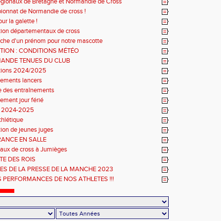
régionaux de Bretagne et Normandie de Cross
onnat de Normandie de cross !
r la galette !
ption départementaux de cross
che d'un prénom pour notre mascotte
TION : CONDITIONS MÉTÉO
ANDE TENUES DU CLUB
ptions 2024/2025
nements lancers
e des entraînements
ement jour férié
n 2024-2025
thlétique
ion de jeunes juges
RANCE EN SALLE
aux de cross à Jumièges
TE DES ROIS
ES DE LA PRESSE DE LA MANCHE 2023
S PERFORMANCES DE NOS ATHLETES !!!