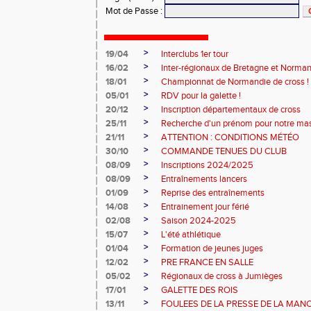
Mot de Passe
:
>
19/04
Interclubs 1er tour
>
16/02
Inter-régionaux de Bretagne et Norman
>
18/01
Championnat de Normandie de cross !
>
05/01
RDV pour la galette !
>
20/12
Inscription départementaux de cross
>
25/11
Recherche d'un prénom pour notre ma
>
21/11
ATTENTION : CONDITIONS MÉTÉO
>
30/10
COMMANDE TENUES DU CLUB
>
08/09
Inscriptions 2024/2025
>
08/09
Entraînements lancers
>
01/09
Reprise des entraînements
>
14/08
Entrainement jour férié
>
02/08
Saison 2024-2025
>
15/07
L'été athlétique
>
01/04
Formation de jeunes juges
>
12/02
PRE FRANCE EN SALLE
>
05/02
Régionaux de cross à Jumièges
>
17/01
GALETTE DES ROIS
>
13/11
FOULEES DE LA PRESSE DE LA MAN