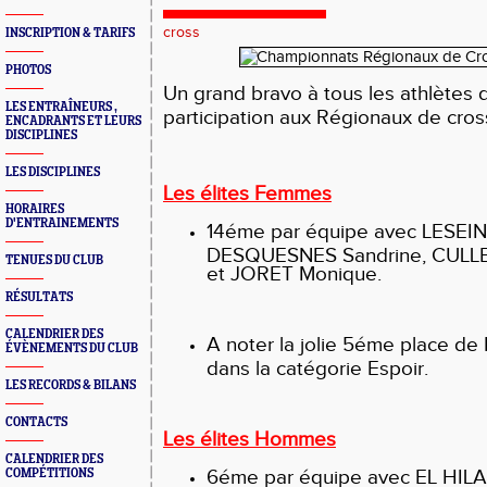
cross
INSCRIPTION & TARIFS
PHOTOS
Un grand bravo à tous les athlètes 
LES ENTRAÎNEURS ,
participation aux Régionaux de cros
ENCADRANTS ET LEURS
DISCIPLINES
LES DISCIPLINES
Les élites Femmes
HORAIRES
D'ENTRAINEMENTS
14éme par équipe avec LESEIN
DESQUESNES Sandrine, CULLE
TENUES DU CLUB
et JORET Monique.
RÉSULTATS
CALENDRIER DES
A noter la jolie 5éme place de
ÉVÈNEMENTS DU CLUB
dans la catégorie Espoir.
LES RECORDS & BILANS
CONTACTS
Les élites Hommes
CALENDRIER DES
6éme par équipe avec EL HILA
COMPÉTITIONS