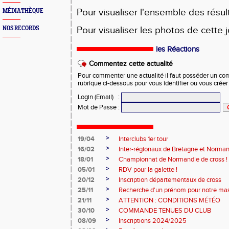
Pour visualiser l'ensemble des résul
MÉDIATHÈQUE
Pour visualiser les photos de cette 
NOS RECORDS
les Réactions
Commentez cette actualité
Pour commenter une actualité il faut posséder un compt
rubrique ci-dessous pour vous identifier ou vous crée
Login (Email)
:
Mot de Passe
:
>
19/04
Interclubs 1er tour
>
16/02
Inter-régionaux de Bretagne et Norman
>
18/01
Championnat de Normandie de cross !
>
05/01
RDV pour la galette !
>
20/12
Inscription départementaux de cross
>
25/11
Recherche d'un prénom pour notre ma
>
21/11
ATTENTION : CONDITIONS MÉTÉO
>
30/10
COMMANDE TENUES DU CLUB
>
08/09
Inscriptions 2024/2025