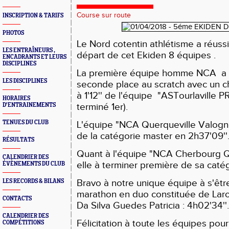
Course sur route
INSCRIPTION & TARIFS
PHOTOS
Le Nord cotentin athlétisme a réuss
LES ENTRAÎNEURS ,
départ de cet Ekiden 8 équipes .
ENCADRANTS ET LEURS
DISCIPLINES
La première équipe homme NCA a t
LES DISCIPLINES
seconde place au scratch avec un ch
à 1'12'' de l'équipe "ASTourlaville
HORAIRES
terminé 1er).
D'ENTRAINEMENTS
TENUES DU CLUB
L'équipe "NCA Querqueville Valog
de la catégorie master en 2h37'09''
RÉSULTATS
Quant à l'équipe "NCA Cherbourg Qu
CALENDRIER DES
elle à terminer première de sa catég
ÉVÈNEMENTS DU CLUB
Bravo à notre unique équipe à s'êtr
LES RECORDS & BILANS
marathon en duo constituée de Laro
CONTACTS
Da Silva Guedes Patricia : 4h02'34''.
CALENDRIER DES
Félicitation à toute les équipes pou
COMPÉTITIONS