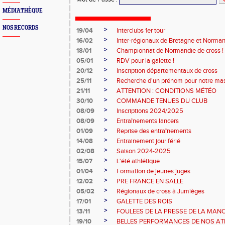
MÉDIATHÈQUE
NOS RECORDS
>
19/04
Interclubs 1er tour
>
16/02
Inter-régionaux de Bretagne et Norman
>
18/01
Championnat de Normandie de cross !
>
05/01
RDV pour la galette !
>
20/12
Inscription départementaux de cross
>
25/11
Recherche d'un prénom pour notre ma
>
21/11
ATTENTION : CONDITIONS MÉTÉO
>
30/10
COMMANDE TENUES DU CLUB
>
08/09
Inscriptions 2024/2025
>
08/09
Entraînements lancers
>
01/09
Reprise des entraînements
>
14/08
Entrainement jour férié
>
02/08
Saison 2024-2025
>
15/07
L'été athlétique
>
01/04
Formation de jeunes juges
>
12/02
PRE FRANCE EN SALLE
>
05/02
Régionaux de cross à Jumièges
>
17/01
GALETTE DES ROIS
>
13/11
FOULEES DE LA PRESSE DE LA MAN
>
19/10
BELLES PERFORMANCES DE NOS ATHL