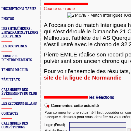
Course sur route
INSCRIPTION & TARIFS
PHOTOS
A l'occasion du match Interligues
LES ENTRAÎNEURS ,
qui s'est déroulé le Dimanche 21 
ENCADRANTS ET LEURS
DISCIPLINES
Mulhouse, l'athlète de l'AS Querqu
s'est illustré avec le chrono de 32'2
LES DISCIPLINES
Pierre EMILE réalise son record p
HORAIRES
pulvérisant son ancien chrono qui é
D'ENTRAINEMENTS
TENUES DU CLUB
Pour voir l'ensemble des résultats
site de la ligue de Normandie
RÉSULTATS
CALENDRIER DES
ÉVÈNEMENTS DU CLUB
les Réactions
LES RECORDS & BILANS
Commentez cette actualité
Pour commenter une actualité il faut posséder un compt
CONTACTS
rubrique ci-dessous pour vous identifier ou vous crée
CALENDRIER DES
Login (Email)
:
COMPÉTITIONS
Mot de Passe
: