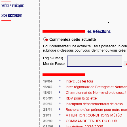
MÉDIATHÈQUE
NOS RECORDS
les Réactions
Commentez cette actualité
Pour commenter une actualité il faut posséder un compt
rubrique ci-dessous pour vous identifier ou vous crée
Login (Email)
:
Mot de Passe
:
>
19/04
Interclubs 1er tour
>
16/02
Inter-régionaux de Bretagne et Norman
>
18/01
Championnat de Normandie de cross !
>
05/01
RDV pour la galette !
>
20/12
Inscription départementaux de cross
>
25/11
Recherche d'un prénom pour notre ma
>
21/11
ATTENTION : CONDITIONS MÉTÉO
>
30/10
COMMANDE TENUES DU CLUB
>
08/09
Inscriptions 2024/2025