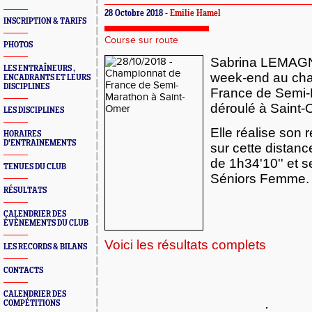
28 Octobre 2018 -
Emilie Hamel
INSCRIPTION & TARIFS
Course sur route
PHOTOS
Sabrina LEMAGNE
LES ENTRAÎNEURS ,
week-end au ch
ENCADRANTS ET LEURS
DISCIPLINES
France de Semi-M
déroulé à Saint-
LES DISCIPLINES
Elle réalise son 
HORAIRES
D'ENTRAINEMENTS
sur cette distan
de 1h34'10'' et 
TENUES DU CLUB
Séniors Femme.
RÉSULTATS
CALENDRIER DES
ÉVÈNEMENTS DU CLUB
Voici les résultats complets
LES RECORDS & BILANS
CONTACTS
CALENDRIER DES
COMPÉTITIONS