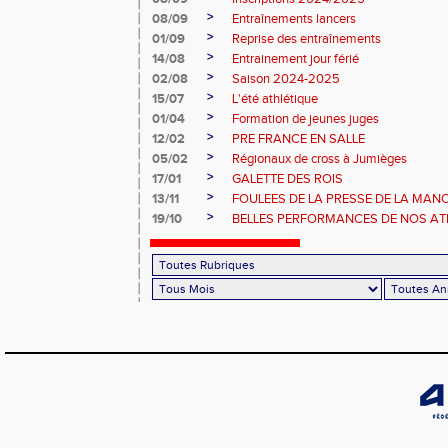
>
08/09
Entraînements lancers
>
01/09
Reprise des entraînements
>
14/08
Entrainement jour férié
>
02/08
Saison 2024-2025
>
15/07
L'été athlétique
>
01/04
Formation de jeunes juges
>
12/02
PRE FRANCE EN SALLE
>
05/02
Régionaux de cross à Jumièges
>
17/01
GALETTE DES ROIS
>
13/11
FOULEES DE LA PRESSE DE LA MAN
>
19/10
BELLES PERFORMANCES DE NOS ATHL