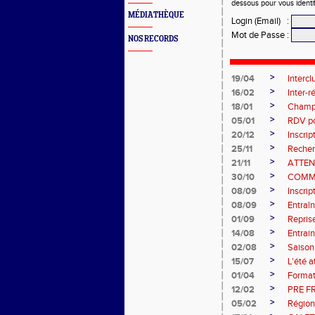
dessous pour vous identi
MÉDIATHÈQUE
Login (Email)
:
Mot de Passe
:
NOS RECORDS
>
19/04
Intercl
>
16/02
Inter-
>
18/01
Champi
>
05/01
RDV pou
>
20/12
Inscri
>
25/11
Recher
>
21/11
ATTEN
>
30/10
COMM
>
08/09
Inscri
>
08/09
Entraî
>
01/09
Repris
>
14/08
Entrain
>
02/08
Saiso
>
15/07
L'été a
>
01/04
Format
>
12/02
PRE F
>
05/02
Région