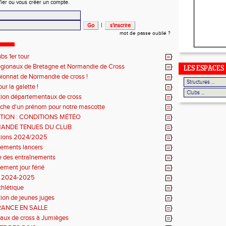
fier ou vous créer un compte.
|
mot de passe oublié ?
ubs 1er tour
régionaux de Bretagne et Normandie de Cross
LES ESPACES
onnat de Normandie de cross !
r la galette !
ption départementaux de cross
che d'un prénom pour notre mascotte
TION : CONDITIONS MÉTÉO
ANDE TENUES DU CLUB
ptions 2024/2025
nements lancers
e des entraînements
ement jour férié
n 2024-2025
thlétique
ion de jeunes juges
RANCE EN SALLE
aux de cross à Jumièges