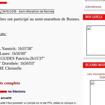
d'Athlétisme.
NOS LABELS
ètes ont participé au semi-marathon de Rennes.
tats:
annick: 1h55'58''
ure: 1h56'00''
GUDES Patricia:2h15'37''
orothée: 1h56'03''
REJOINS-NOUS
 Christelle
Les inscriptio
202
ats complets
les Réactions
actualité
ité il faut posséder un compte sur le site FFA, utilisez la rubrique ci-