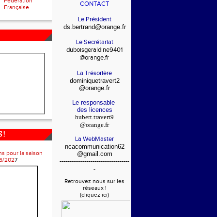
Fédération
CONTACT
Française
Le Président
ds.bertrand@orange.fr
Le Secrétariat
duboisgeraldine9401
@orange.fr
La Trésorière
dominiquetravert2
@orange.fr
Le responsable
des licences
hubert.travert9
@orange.fr
 !
La WebMaster
ncacommunication62
ns pour la saison
@gmail.com
6/202
7
------------------------------------
-
Retrouvez nous sur les
réseaux !
(cliquez ici)