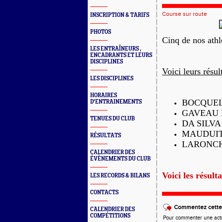
Course sur route
INSCRIPTION & TARIFS
PHOTOS
Cinq de nos athl
LES ENTRAÎNEURS ,
ENCADRANTS ET LEURS
DISCIPLINES
Voici leurs résul
LES DISCIPLINES
HORAIRES
BOCQUEL Y
D'ENTRAINEMENTS
GAVEAU La
TENUES DU CLUB
DA SILVA 
MAUDUIT D
RÉSULTATS
LARONCHE
CALENDRIER DES
ÉVÈNEMENTS DU CLUB
Voici les résult
LES RECORDS & BILANS
CONTACTS
Commentez cette 
CALENDRIER DES
COMPÉTITIONS
Pour commenter une actual