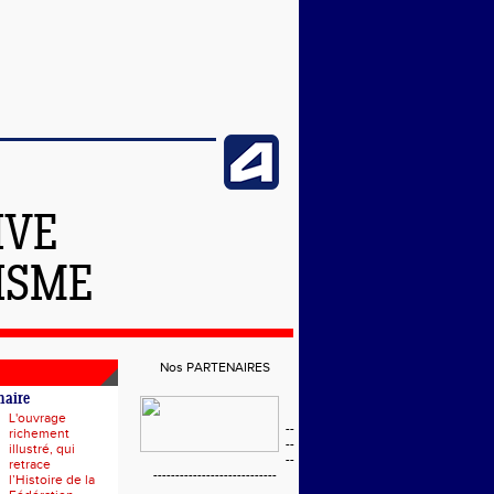
IVE
ISME
Nos PARTENAIRES
naire
L'ouvrage
--
richement
--
illustré, qui
--
retrace
----------------------------
l’Histoire de la