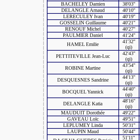
BACHELEY Damien
38'03''
DELANGLE Arnaud
40'10''
LERECULEY Ivan
40'19''
GOSSELIN Guillaume
40'21''
RENOUF Michel
40'27''
PAULMIER Daniel
41'24''
41'32''
HAMEL Emilie
(qi)
42'43''
PETTITEVILLE Jean-Luc
(qi)
43'54''
ROBINE Martine
(qi)
44'13''
DESQUESNES Sandrine
(qi)
44'40''
BOCQUEL Yannick
(qi)
48'16''
DELANGLE Katia
(qi)
MAUDUIT Dorothée
49'22''
GAVEAU Loïc
49'51''
LEPLUMEY Linda
50'31''
LAUPIN Maud
50'44''
51'11''