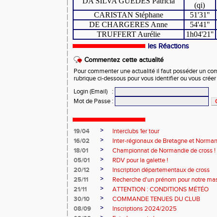
DA SILVA GUEDES Patricia
(qi)
CARISTAN Stéphane
51'31''
DE CHARGERES Anne
54'41''
TRUFFERT Aurélie
1h04'21''
les Réactions
Commentez cette actualité
Pour commenter une actualité il faut posséder un compt
rubrique ci-dessous pour vous identifier ou vous crée
Login (Email)
:
Mot de Passe
:
>
19/04
Interclubs 1er tour
>
16/02
Inter-régionaux de Bretagne et Norman
>
18/01
Championnat de Normandie de cross !
>
05/01
RDV pour la galette !
>
20/12
Inscription départementaux de cross
>
25/11
Recherche d'un prénom pour notre ma
>
21/11
ATTENTION : CONDITIONS MÉTÉO
>
30/10
COMMANDE TENUES DU CLUB
>
08/09
Inscriptions 2024/2025