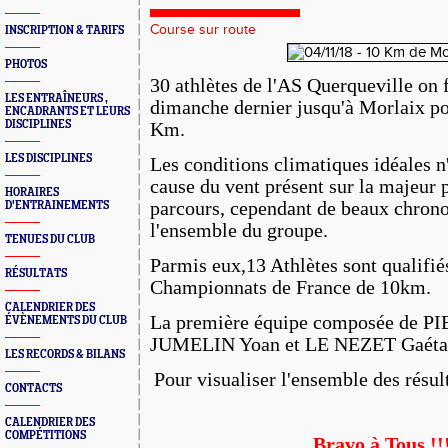
Course sur route
INSCRIPTION & TARIFS
PHOTOS
30 athlètes de l'AS Querqueville on 
LES ENTRAÎNEURS ,
dimanche dernier jusqu'à Morlaix po
ENCADRANTS ET LEURS
DISCIPLINES
Km.
LES DISCIPLINES
Les conditions climatiques idéales n'
cause du vent présent sur la majeur 
HORAIRES
parcours, cependant de beaux chronos
D'ENTRAINEMENTS
l'ensemble du groupe.
TENUES DU CLUB
Parmis eux,13 Athlètes sont qualifiés
RÉSULTATS
Championnats de France de 10km.
CALENDRIER DES
La première équipe composée de P
ÉVÈNEMENTS DU CLUB
JUMELIN Yoan et LE NEZET Gaétan
LES RECORDS & BILANS
Pour visualiser l'ensemble des résul
CONTACTS
CALENDRIER DES
COMPÉTITIONS
Bravo à Tous !!