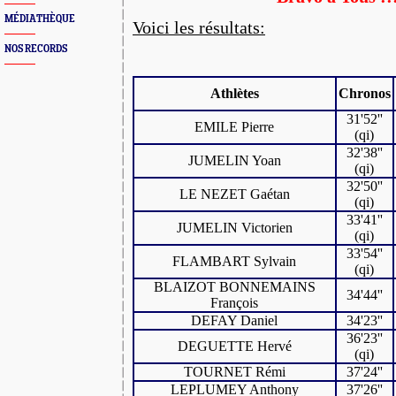
MÉDIATHÈQUE
Voici les résultats:
NOS RECORDS
Athlètes
Chronos
31'52''
EMILE Pierre
(qi)
32'38''
JUMELIN Yoan
(qi)
32'50''
LE NEZET Gaétan
(qi)
33'41''
JUMELIN Victorien
(qi)
33'54''
FLAMBART Sylvain
(qi)
BLAIZOT BONNEMAINS
34'44''
François
DEFAY Daniel
34'23''
36'23''
DEGUETTE Hervé
(qi)
TOURNET Rémi
37'24''
LEPLUMEY Anthony
37'26''