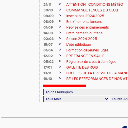
>
21/11
ATTENTION : CONDITIONS MÉTÉO
>
30/10
COMMANDE TENUES DU CLUB
>
08/09
Inscriptions 2024/2025
>
08/09
Entraînements lancers
>
01/09
Reprise des entraînements
>
14/08
Entrainement jour férié
>
02/08
Saison 2024-2025
>
15/07
L'été athlétique
>
01/04
Formation de jeunes juges
>
12/02
PRE FRANCE EN SALLE
>
05/02
Régionaux de cross à Jumièges
>
17/01
GALETTE DES ROIS
>
13/11
FOULEES DE LA PRESSE DE LA MAN
>
19/10
BELLES PERFORMANCES DE NOS ATHL