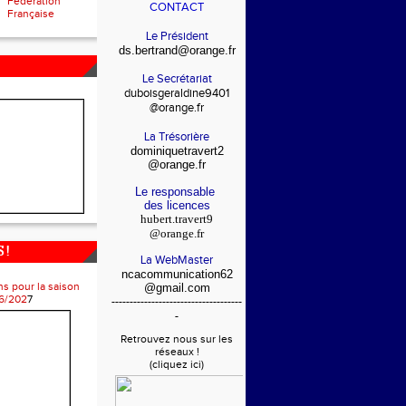
Fédération
CONTACT
Française
Le Président
ds.bertrand@orange.fr
Le Secrétariat
duboisgeraldine9401
@orange.fr
La Trésorière
dominiquetravert2
@orange.fr
Le responsable
des licences
hubert.travert9
@orange.fr
 !
La WebMaster
ncacommunication62
ns pour la saison
@gmail.com
6/202
7
------------------------------------
-
Retrouvez nous sur les
réseaux !
(cliquez ici)