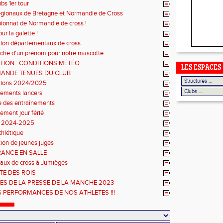
ubs 1er tour
régionaux de Bretagne et Normandie de Cross
onnat de Normandie de cross !
r la galette !
ption départementaux de cross
che d'un prénom pour notre mascotte
TION : CONDITIONS MÉTÉO
LES ESPACES
ANDE TENUES DU CLUB
ptions 2024/2025
nements lancers
e des entraînements
ement jour férié
n 2024-2025
thlétique
ion de jeunes juges
RANCE EN SALLE
aux de cross à Jumièges
TE DES ROIS
ES DE LA PRESSE DE LA MANCHE 2023
S PERFORMANCES DE NOS ATHLETES !!!