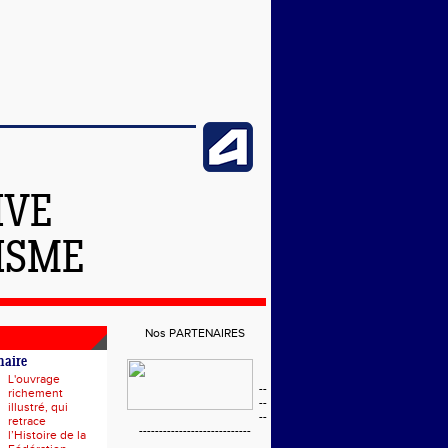
IVE
ISME
Nos PARTENAIRES
naire
L'ouvrage
--
richement
--
illustré, qui
--
retrace
----------------------------
l’Histoire de la