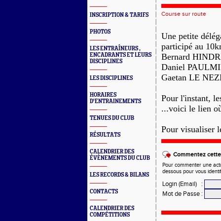
Course sur route
INSCRIPTION & TARIFS
PHOTOS
Une petite délég
participé au 1
LES ENTRAÎNEURS ,
ENCADRANTS ET LEURS
Bernard HINDR
DISCIPLINES
Daniel PAULMI
Gaetan LE NEZ
LES DISCIPLINES
HORAIRES
Pour l'instant, le
D'ENTRAINEMENTS
...voici le lien 
TENUES DU CLUB
Pour visualiser 
RÉSULTATS
CALENDRIER DES
Commentez cette 
ÉVÈNEMENTS DU CLUB
Pour commenter une actual
dessous pour vous identi
LES RECORDS & BILANS
Login (Email)
:
CONTACTS
Mot de Passe
:
CALENDRIER DES
COMPÉTITIONS