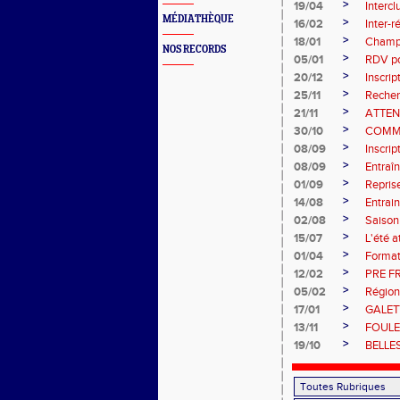
>
19/04
Intercl
MÉDIATHÈQUE
>
16/02
Inter-
>
18/01
Champi
NOS RECORDS
>
05/01
RDV pou
>
20/12
Inscri
>
25/11
Recher
>
21/11
ATTEN
>
30/10
COMM
>
08/09
Inscri
>
08/09
Entraî
>
01/09
Repris
>
14/08
Entrain
>
02/08
Saiso
>
15/07
L'été a
>
01/04
Format
>
12/02
PRE F
>
05/02
Région
>
17/01
GALET
>
13/11
FOULE
>
19/10
BELLE