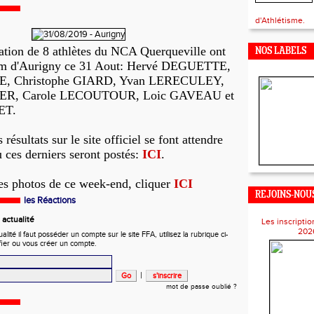
d'Athlétisme.
ation de 8 athlètes du NCA Querqueville ont
NOS LABELS
0km d'Aurigny ce 31 Aout: Hervé DEGUETTE,
E, Christophe GIARD, Yvan LERECULEY,
ER, Carole LECOUTOUR, Loic GAVEAU et
ET.
s résultats sur le site officiel se font attendre
où ces derniers seront postés:
ICI
.
les photos de ce week-end, cliquer
ICI
REJOINS-NOUS
les Réactions
actualité
Les inscriptio
202
ité il faut posséder un compte sur le site FFA, utilisez la rubrique ci-
fier ou vous créer un compte.
|
mot de passe oublié ?