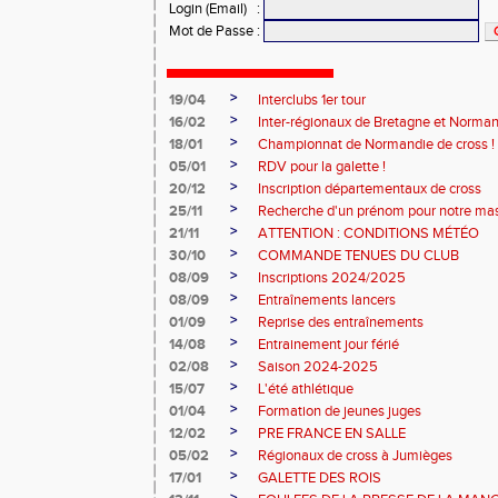
Login (Email)
:
Mot de Passe
:
>
19/04
Interclubs 1er tour
>
16/02
Inter-régionaux de Bretagne et Norman
>
18/01
Championnat de Normandie de cross !
>
05/01
RDV pour la galette !
>
20/12
Inscription départementaux de cross
>
25/11
Recherche d'un prénom pour notre ma
>
21/11
ATTENTION : CONDITIONS MÉTÉO
>
30/10
COMMANDE TENUES DU CLUB
>
08/09
Inscriptions 2024/2025
>
08/09
Entraînements lancers
>
01/09
Reprise des entraînements
>
14/08
Entrainement jour férié
>
02/08
Saison 2024-2025
>
15/07
L'été athlétique
>
01/04
Formation de jeunes juges
>
12/02
PRE FRANCE EN SALLE
>
05/02
Régionaux de cross à Jumièges
>
17/01
GALETTE DES ROIS