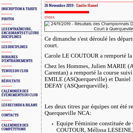
26 Novembre 2019 -
Emilie Hamel
INSCRIPTION & TARIFS
cross
PHOTOS
LES ENTRAÎNEURS ,
ENCADRANTS ET LEURS
DISCIPLINES
Ce dimanche s'est déroulé les dépar
court.
LES DISCIPLINES
Carole LE COUTOUR a remporté la 
HORAIRES
D'ENTRAINEMENTS
Chez les Hommes, Julien MARIE (A
TENUES DU CLUB
Carentan) a remporté la course suivi
EMILE (ASQuerqueville) et Daniel
RÉSULTATS
DEFAY
(ASQuerqueville).
CALENDRIER DES
ÉVÈNEMENTS DU CLUB
LES RECORDS & BILANS
Les deux titres par équipes ont été 
Querqueville NCA:
CONTACTS
Equipe Féminine constituée de
CALENDRIER DES
COUTOUR, Mélissa LESEINE,
COMPÉTITIONS