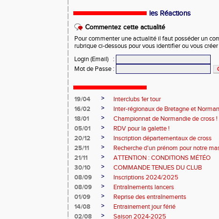
les Réactions
Commentez cette actualité
Pour commenter une actualité il faut posséder un compt
rubrique ci-dessous pour vous identifier ou vous crée
Login (Email)
:
Mot de Passe
:
>
19/04
Interclubs 1er tour
>
16/02
Inter-régionaux de Bretagne et Norman
>
18/01
Championnat de Normandie de cross !
>
05/01
RDV pour la galette !
>
20/12
Inscription départementaux de cross
>
25/11
Recherche d'un prénom pour notre ma
>
21/11
ATTENTION : CONDITIONS MÉTÉO
>
30/10
COMMANDE TENUES DU CLUB
>
08/09
Inscriptions 2024/2025
>
08/09
Entraînements lancers
>
01/09
Reprise des entraînements
>
14/08
Entrainement jour férié
>
02/08
Saison 2024-2025