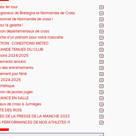
ubs 1er tour
régionaux de Bretagne et Normandie de Cross
onnat de Normandie de cross !
r la galette !
ption départementaux de cross
che d'un prénom pour notre mascotte
TION : CONDITIONS MÉTÉO
ANDE TENUES DU CLUB
ptions 2024/2025
nements lancers
e des entraînements
ement jour férié
n 2024-2025
thlétique
ion de jeunes juges
RANCE EN SALLE
aux de cross à Jumièges
TE DES ROIS
ES DE LA PRESSE DE LA MANCHE 2023
S PERFORMANCES DE NOS ATHLETES !!!