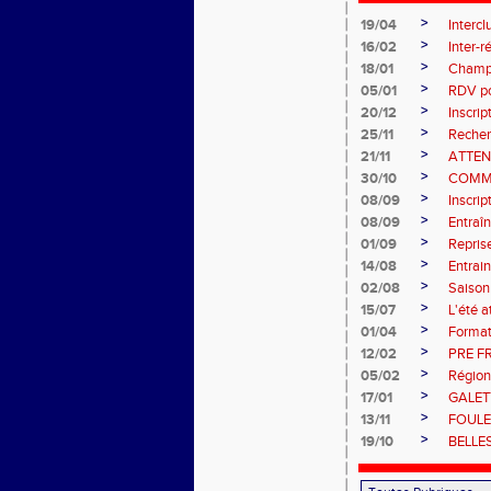
>
19/04
Intercl
>
16/02
Inter-
>
18/01
Champi
>
05/01
RDV pou
>
20/12
Inscri
>
25/11
Recher
>
21/11
ATTEN
>
30/10
COMM
>
08/09
Inscri
>
08/09
Entraî
>
01/09
Repris
>
14/08
Entrain
>
02/08
Saiso
>
15/07
L'été a
>
01/04
Format
>
12/02
PRE F
>
05/02
Région
>
17/01
GALET
>
13/11
FOULE
>
19/10
BELLE