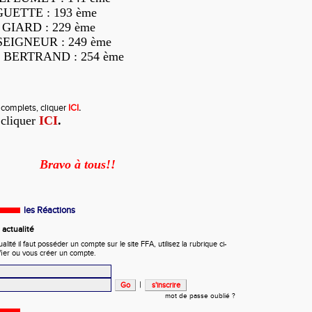
GUETTE : 193 ème
e GIARD : 229 ème
SEIGNEUR : 249 ème
e BERTRAND : 254 ème
s complets, cliquer
ICI
.
 cliquer
ICI
.
Bravo à tous!!
les Réactions
actualité
ité il faut posséder un compte sur le site FFA, utilisez la rubrique ci-
fier ou vous créer un compte.
|
mot de passe oublié ?