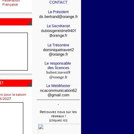
Fédération
CONTACT
Française
Le Président
ds.bertrand@orange.fr
Le Secrétariat
duboisgeraldine9401
@orange.fr
La Trésorière
dominiquetravert2
@orange.fr
Le responsable
des licences
hubert.travert9
@orange.fr
 !
La WebMaster
ncacommunication62
ns pour la saison
@gmail.com
6/202
7
------------------------------------
-
Retrouvez nous sur les
réseaux !
(cliquez ici)