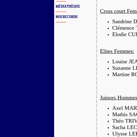
MÉDIATHÈQUE
Cross court Fe
NOS RECORDS
Sandrine
Clémence 
Elodie CU
Elites Femmes:
Louise J
Suzanne L
Martine R
Juinors Hommes
Axel MART
Mathis SA
Théo TRIV
Sacha LEC
Ulysse L