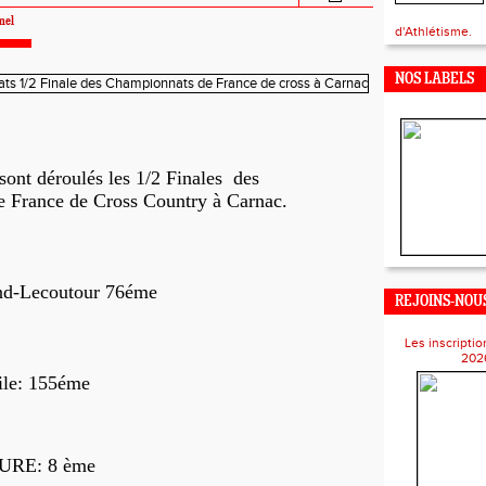
mel
d'Athlétisme.
NOS LABELS
sont déroulés les
1/2 Finales des
 France de Cross Country à Carnac.
-Lecoutour 76éme
REJOINS-NOUS
Les inscriptio
202
e: 155éme
DURE: 8 ème