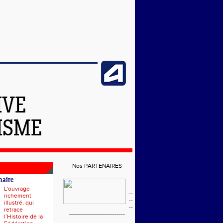
IVE
ISME
Nos PARTENAIRES
naire
L'ouvrage
--
richement
--
illustré, qui
--
retrace
----------------------------
l’Histoire de la