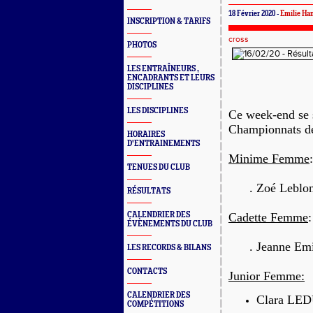
18 Février 2020 -
Emilie Ha
INSCRIPTION & TARIFS
cross
PHOTOS
LES ENTRAÎNEURS ,
ENCADRANTS ET LEURS
DISCIPLINES
LES DISCIPLINES
Ce week-end se 
Championnats de
HORAIRES
D'ENTRAINEMENTS
Minime Femme
:
TENUES DU CLUB
. Zoé Leblond
RÉSULTATS
CALENDRIER DES
Cadette Femme
:
ÉVÈNEMENTS DU CLUB
. Jeanne Emil
LES RECORDS & BILANS
CONTACTS
Junior Femme:
CALENDRIER DES
Clara LE
COMPÉTITIONS