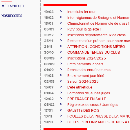
MÉDIATHÈQUE
>
19/04
Interclubs 1er tour
NOS RECORDS
>
16/02
Inter-régionaux de Bretagne et Norman
>
18/01
Championnat de Normandie de cross !
>
05/01
RDV pour la galette !
>
20/12
Inscription départementaux de cross
>
25/11
Recherche d'un prénom pour notre ma
>
21/11
ATTENTION : CONDITIONS MÉTÉO
>
30/10
COMMANDE TENUES DU CLUB
>
08/09
Inscriptions 2024/2025
>
08/09
Entraînements lancers
>
01/09
Reprise des entraînements
>
14/08
Entrainement jour férié
>
02/08
Saison 2024-2025
>
15/07
L'été athlétique
>
01/04
Formation de jeunes juges
>
12/02
PRE FRANCE EN SALLE
>
05/02
Régionaux de cross à Jumièges
>
17/01
GALETTE DES ROIS
>
13/11
FOULEES DE LA PRESSE DE LA MAN
>
19/10
BELLES PERFORMANCES DE NOS ATHL