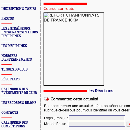
Course sur route
INSCRIPTION & TARIFS
PHOTOS
LES ENTRAÎNEURS ,
ENCADRANTS ET LEURS
DISCIPLINES
LES DISCIPLINES
HORAIRES
D'ENTRAINEMENTS
TENUES DU CLUB
RÉSULTATS
CALENDRIER DES
les Réactions
ÉVÈNEMENTS DU CLUB
Commentez cette actualité
LES RECORDS & BILANS
Pour commenter une actualité il faut posséder un compt
rubrique ci-dessous pour vous identifier ou vous crée
CONTACTS
Login (Email)
:
CALENDRIER DES
Mot de Passe
:
COMPÉTITIONS