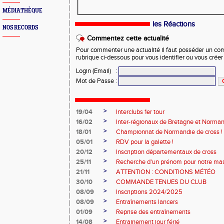
MÉDIATHÈQUE
les Réactions
NOS RECORDS
Commentez cette actualité
Pour commenter une actualité il faut posséder un compt
rubrique ci-dessous pour vous identifier ou vous crée
Login (Email)
:
Mot de Passe
:
>
19/04
Interclubs 1er tour
>
16/02
Inter-régionaux de Bretagne et Norman
>
18/01
Championnat de Normandie de cross !
>
05/01
RDV pour la galette !
>
20/12
Inscription départementaux de cross
>
25/11
Recherche d'un prénom pour notre ma
>
21/11
ATTENTION : CONDITIONS MÉTÉO
>
30/10
COMMANDE TENUES DU CLUB
>
08/09
Inscriptions 2024/2025
>
08/09
Entraînements lancers
>
01/09
Reprise des entraînements
>
14/08
Entrainement jour férié