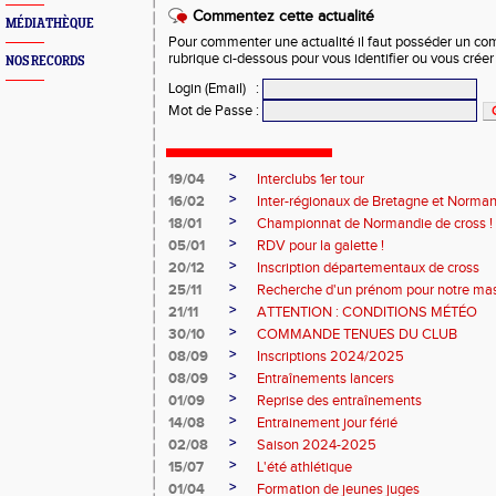
Commentez cette actualité
MÉDIATHÈQUE
Pour commenter une actualité il faut posséder un compt
rubrique ci-dessous pour vous identifier ou vous crée
NOS RECORDS
Login (Email)
:
Mot de Passe
:
>
19/04
Interclubs 1er tour
>
16/02
Inter-régionaux de Bretagne et Norman
>
18/01
Championnat de Normandie de cross !
>
05/01
RDV pour la galette !
>
20/12
Inscription départementaux de cross
>
25/11
Recherche d'un prénom pour notre ma
>
21/11
ATTENTION : CONDITIONS MÉTÉO
>
30/10
COMMANDE TENUES DU CLUB
>
08/09
Inscriptions 2024/2025
>
08/09
Entraînements lancers
>
01/09
Reprise des entraînements
>
14/08
Entrainement jour férié
>
02/08
Saison 2024-2025
>
15/07
L'été athlétique
>
01/04
Formation de jeunes juges