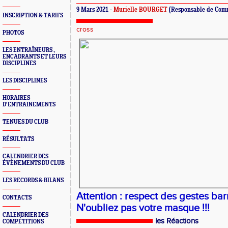
9 Mars 2021 -
Murielle BOURGET
(Responsable de Com
INSCRIPTION & TARIFS
cross
PHOTOS
LES ENTRAÎNEURS ,
ENCADRANTS ET LEURS
DISCIPLINES
LES DISCIPLINES
HORAIRES
D'ENTRAINEMENTS
TENUES DU CLUB
RÉSULTATS
CALENDRIER DES
ÉVÈNEMENTS DU CLUB
LES RECORDS & BILANS
Attention : respect des gestes bar
CONTACTS
N'oubliez pas votre masque !!!
CALENDRIER DES
les Réactions
COMPÉTITIONS