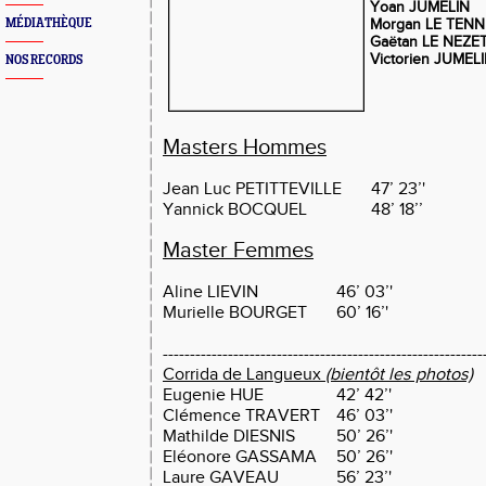
Yoan JUMELIN
MÉDIATHÈQUE
Morgan LE TENN
Gaëtan
LE NEZE
Victorien JUMEL
NOS RECORDS
Masters Hommes
Jean Luc PETITTEVILLE
47’ 23’'
Yannick BOCQUEL
48’ 18’’
Master Femmes
Aline LIEVIN
46’ 03’'
Murielle BOURGET
60’ 16’'
-----------------------------------------------------------
Corrida de Langueux
(bientôt les photos)
Eugenie HUE
42’ 42’'
Clémence TRAVERT
46’ 03’'
Mathilde DIESNIS
50’ 26’'
Eléonore GASSAMA
50’ 26’'
Laure GAVEAU
56’ 23’'