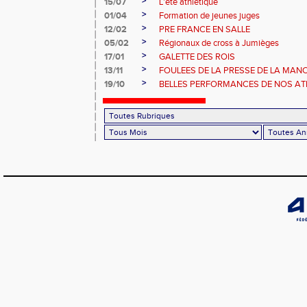
>
15/07
L'été athlétique
>
01/04
Formation de jeunes juges
>
12/02
PRE FRANCE EN SALLE
>
05/02
Régionaux de cross à Jumièges
>
17/01
GALETTE DES ROIS
>
13/11
FOULEES DE LA PRESSE DE LA MAN
>
19/10
BELLES PERFORMANCES DE NOS ATHL