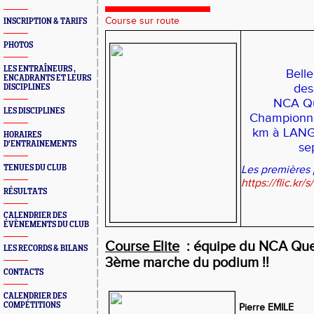
Course sur route
INSCRIPTION & TARIFS
PHOTOS
LES ENTRAÎNEURS ,
Belle
ENCADRANTS ET LEURS
des
DISCIPLINES
NCA Qu
LES DISCIPLINES
Championna
km à LANG
HORAIRES
D'ENTRAINEMENTS
se
TENUES DU CLUB
Les premières p
https://flic.
RÉSULTATS
CALENDRIER DES
ÉVÈNEMENTS DU CLUB
Course Elite
: équipe du NCA Quer
LES RECORDS & BILANS
3ème marche du podium !!
CONTACTS
CALENDRIER DES
COMPÉTITIONS
Pierre EMILE