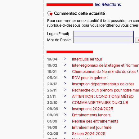
les Réactions
Commentez cette actualité
Pour commenter une actualité il faut posséder un compt
rubrique ci-dessous pour vous identifier ou vous crée
Login (Email)
:
Mot de Passe
:
>
19/04
Interclubs 1er tour
>
16/02
Inter-régionaux de Bretagne et Norman
>
18/01
Championnat de Normandie de cross !
>
05/01
RDV pour la galette !
>
20/12
Inscription départementaux de cross
>
25/11
Recherche d'un prénom pour notre ma
>
21/11
ATTENTION : CONDITIONS MÉTÉO
>
30/10
COMMANDE TENUES DU CLUB
>
08/09
Inscriptions 2024/2025
>
08/09
Entraînements lancers
>
01/09
Reprise des entraînements
>
14/08
Entrainement jour férié
>
02/08
Saison 2024-2025