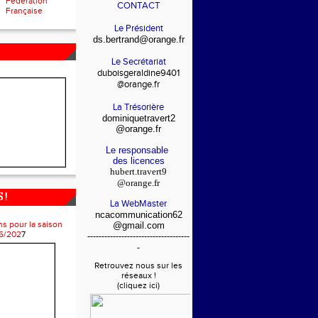
Fédération
CONTACT
Française
Le Président
ds.bertrand@orange.fr
Le Secrétariat
duboisgeraldine9401
@orange.fr
La Trésorière
dominiquetravert2
@orange.fr
Le responsable
des licences
hubert.travert9
@orange.fr
 !
La WebMaster
ncacommunication62
ns pour la saison
@gmail.com
6/202
7
------------------------------------
-
Retrouvez nous sur les
réseaux !
(cliquez ici)