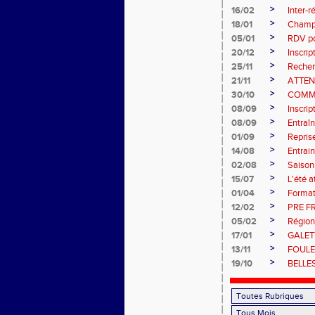
>
16/02
Inter-
>
18/01
Champi
>
05/01
RDV pou
>
20/12
Inscri
>
25/11
Recher
>
21/11
ATTEN
>
30/10
COMM
>
08/09
Inscri
>
08/09
Entraî
>
01/09
Repris
>
14/08
Entrain
>
02/08
Saiso
>
15/07
L'été a
>
01/04
Format
>
12/02
PRE F
>
05/02
Région
>
17/01
GALET
>
13/11
FOULE
>
19/10
BELLE