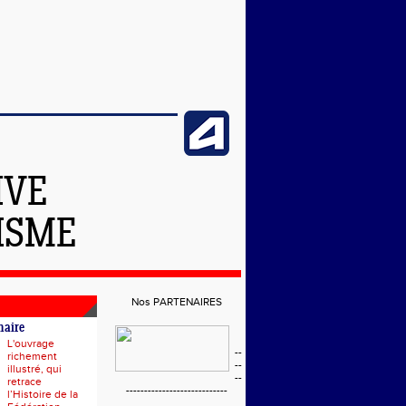
IVE
ISME
Nos PARTENAIRES
naire
L'ouvrage
--
richement
--
illustré, qui
--
retrace
----------------------------
l’Histoire de la