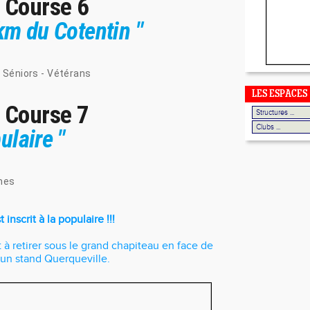
- Course 6
km du Cotentin "
- Séniors - Vétérans
LES ESPACES
- Course 7
ulaire "
mes
inscrit à la populaire !!!
 à retirer sous le grand chapiteau en face de
ra un stand Querqueville.