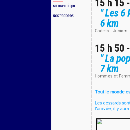
15 h 15 
MÉDIATHÈQUE
" Les 6 
NOS RECORDS
6 km
Cadets - Juniors 
15 h 50 
" La pop
7 km
Hommes et Fem
Tout le monde est 
Les dossards sont
l'arrivée, il y au