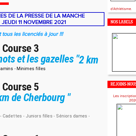
d'Athlétisme.
ES DE LA PRESSE DE LA MANCHE
JEUDI 11 NOVEMBRE 2021
NOS LABELS
 tous les licenciés à jour !!!
- Course 3
ots et les gazelles "
2 km
amins - Minimes filles
- Course 5
REJOINS-NOUS
 km de Cherbourg "
Les inscriptio
202
 Cadettes - Juniors filles - Séniors dames -