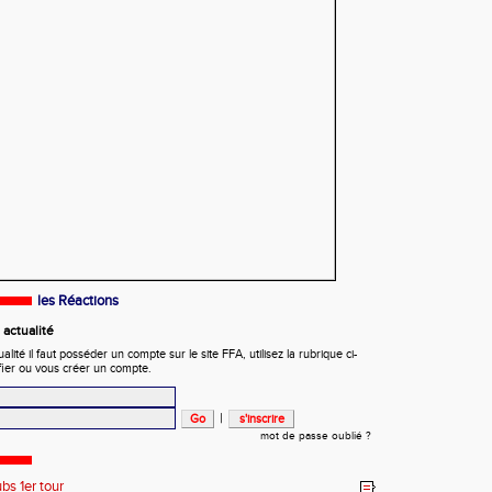
les Réactions
actualité
ité il faut posséder un compte sur le site FFA, utilisez la rubrique ci-
fier ou vous créer un compte.
|
mot de passe oublié ?
ubs 1er tour