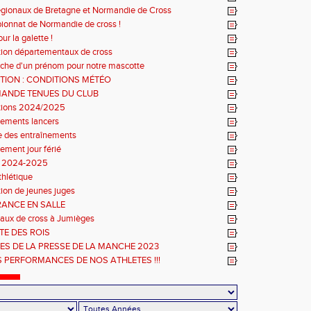
régionaux de Bretagne et Normandie de Cross
onnat de Normandie de cross !
r la galette !
ption départementaux de cross
che d'un prénom pour notre mascotte
TION : CONDITIONS MÉTÉO
ANDE TENUES DU CLUB
ptions 2024/2025
nements lancers
e des entraînements
ement jour férié
n 2024-2025
thlétique
ion de jeunes juges
RANCE EN SALLE
aux de cross à Jumièges
TE DES ROIS
ES DE LA PRESSE DE LA MANCHE 2023
S PERFORMANCES DE NOS ATHLETES !!!