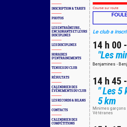
Course sur route
INSCRIPTION & TARIFS
FOULE
PHOTOS
LES ENTRAÎNEURS ,
Le club a inscrit
ENCADRANTS ET LEURS
DISCIPLINES
14 h 00 
LES DISCIPLINES
"Les min
HORAIRES
D'ENTRAINEMENTS
Benjamines - Benj
TENUES DU CLUB
14 h 45 
RÉSULTATS
CALENDRIER DES
" Les 5
ÉVÈNEMENTS DU CLUB
5 km
LES RECORDS & BILANS
Minimes garçons -
CONTACTS
Vétéranes
CALENDRIER DES
COMPÉTITIONS