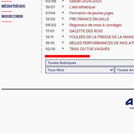
>
02/08
Saison 2024-2025
>
MÉDIATHÈQUE
15/07
L'été athlétique
>
01/04
Formation de jeunes juges
NOS RECORDS
>
12/02
PRE FRANCE EN SALLE
>
05/02
Régionaux de cross à Jumièges
>
17/01
GALETTE DES ROIS
>
13/11
FOULEES DE LA PRESSE DE LA MAN
>
19/10
BELLES PERFORMANCES DE NOS ATHL
>
02/10
TRAIL DU TUE VAQUES