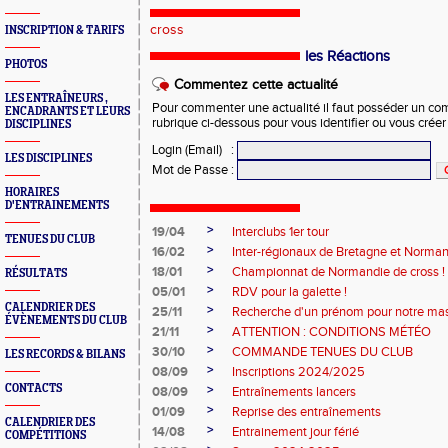
cross
INSCRIPTION & TARIFS
les Réactions
PHOTOS
Commentez cette actualité
LES ENTRAÎNEURS ,
Pour commenter une actualité il faut posséder un compt
ENCADRANTS ET LEURS
rubrique ci-dessous pour vous identifier ou vous crée
DISCIPLINES
Login (Email)
:
LES DISCIPLINES
Mot de Passe
:
HORAIRES
D'ENTRAINEMENTS
>
19/04
Interclubs 1er tour
TENUES DU CLUB
>
16/02
Inter-régionaux de Bretagne et Norman
>
18/01
Championnat de Normandie de cross !
RÉSULTATS
>
05/01
RDV pour la galette !
CALENDRIER DES
>
25/11
Recherche d'un prénom pour notre ma
ÉVÈNEMENTS DU CLUB
>
21/11
ATTENTION : CONDITIONS MÉTÉO
>
30/10
COMMANDE TENUES DU CLUB
LES RECORDS & BILANS
>
08/09
Inscriptions 2024/2025
CONTACTS
>
08/09
Entraînements lancers
>
01/09
Reprise des entraînements
CALENDRIER DES
>
14/08
Entrainement jour férié
COMPÉTITIONS