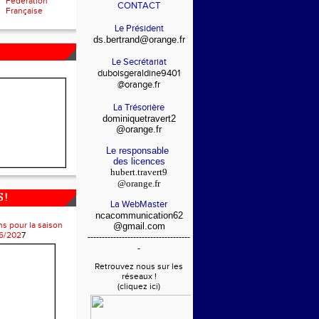
Fédération
CONTACT
Française
Le Président
ds.bertrand@orange.fr
Le Secrétariat
duboisgeraldine9401
@orange.fr
La Trésorière
dominiquetravert2
@orange.fr
Le responsable
des licences
hubert.travert9
@orange.fr
 !
La WebMaster
ncacommunication62
ns pour la saison
@gmail.com
6/202
7
------------------------------------
-
Retrouvez nous sur les
réseaux !
(cliquez ici)