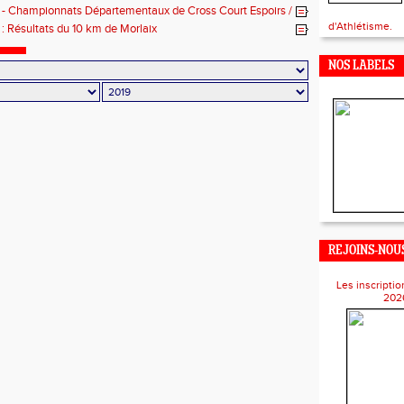
 - Championnats Départementaux de Cross Court Espoirs /
asters à Querqueville
d'Athlétisme.
 : Résultats du 10 km de Morlaix
NOS LABELS
REJOINS-NOUS
Les inscriptio
202