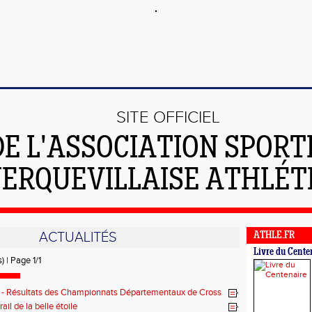
SITE OFFICIEL
DE L'ASSOCIATION SPORT
ERQUEVILLAISE ATHLÉT
ACTUALITÉS
ATHLE.FR
Livre du Cente
) | Page 1/1
 - Résultats des Championnats Départementaux de Cross
erqueville
rail de la belle étoile