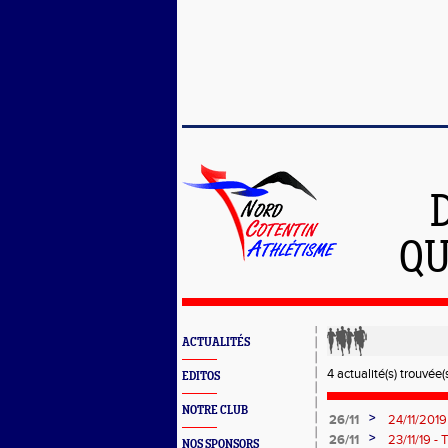
QU
ACTUALITÉS
4 actualité(s) trouvée(s
EDITOS
NOTRE CLUB
>
26/11
24/11/2019
Court à Qu
>
26/11
23/11/19 - T
NOS SPONSORS