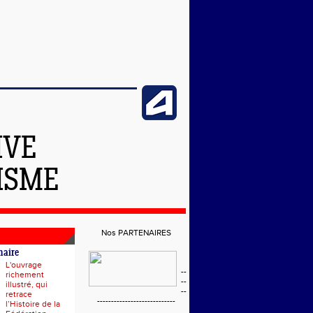
IVE
ISME
Nos PARTENAIRES
naire
L'ouvrage
--
richement
--
illustré, qui
--
retrace
----------------------------
l’Histoire de la