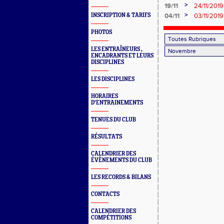
>
19/11
24/11/2019
Séniors /M
>
INSCRIPTION & TARIFS
04/11
03/11/2019
PHOTOS
LES ENTRAÎNEURS ,
ENCADRANTS ET LEURS
DISCIPLINES
LES DISCIPLINES
HORAIRES
D'ENTRAINEMENTS
TENUES DU CLUB
RÉSULTATS
CALENDRIER DES
ÉVÈNEMENTS DU CLUB
LES RECORDS & BILANS
CONTACTS
CALENDRIER DES
COMPÉTITIONS