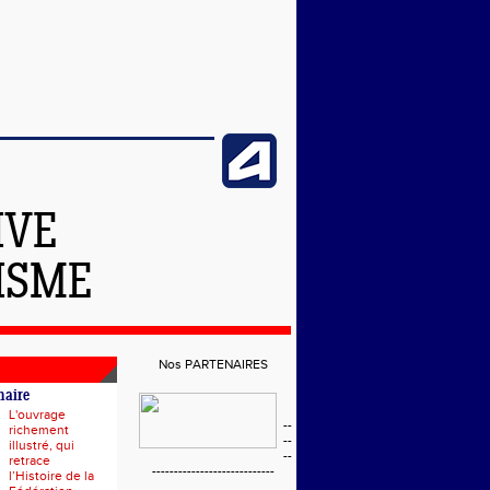
IVE
ISME
Nos PARTENAIRES
naire
L'ouvrage
--
richement
--
illustré, qui
--
retrace
----------------------------
l’Histoire de la