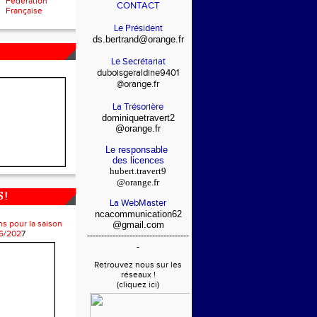
Fédération
CONTACT
Française
Le Président
ds.bertrand@orange.fr
Le Secrétariat
duboisgeraldine9401
@orange.fr
La Trésorière
dominiquetravert2
@orange.fr
Le responsable
des licences
hubert.travert9
@orange.fr
 !
La WebMaster
ncacommunication62
ns pour la saison
@gmail.com
6/202
7
------------------------------------
-
Retrouvez nous sur les
réseaux !
(cliquez ici)