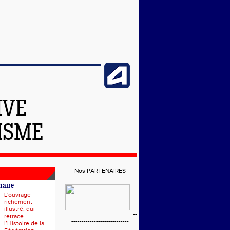
IVE
ISME
Nos PARTENAIRES
naire
L'ouvrage
--
richement
--
illustré, qui
--
retrace
----------------------------
l’Histoire de la