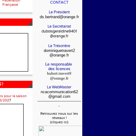
Fédération
CONTACT
Française
Le Président
ds.bertrand@orange.fr
Le Secrétariat
duboisgeraldine9401
@orange.fr
La Trésorière
dominiquetravert2
@orange.fr
Le responsable
des licences
hubert.travert9
@orange.fr
 !
La WebMaster
ncacommunication62
ns pour la saison
@gmail.com
6/202
7
------------------------------------
-
Retrouvez nous sur les
réseaux !
(cliquez ici)