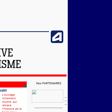
IVE
ISME
Nos PARTENAIRES
naire
L'ouvrage
--
richement
--
illustré, qui
--
retrace
----------------------------
l’Histoire de la