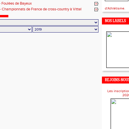
 - Foulées de Bayeux
d'Athlétisme.
- Championnats de France de cross-country à Vittel
NOS LABELS
REJOINS-NOUS
Les inscriptio
202