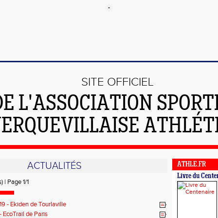
SITE OFFICIEL
DE L'ASSOCIATION SPORT
ERQUEVILLAISE ATHLÉT
ACTUALITÉS
ATHLE.FR
Livre du Cente
) | Page 1/1
9 - Ekiden de Tourlaville
- EcoTrail de Paris