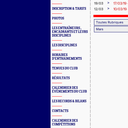
>
19/03
17/03/19
>
INSCRIPTION & TARIFS
12/03
10/03/19 
PHOTOS
LES ENTRAÎNEURS ,
ENCADRANTS ET LEURS
DISCIPLINES
LES DISCIPLINES
HORAIRES
D'ENTRAINEMENTS
TENUES DU CLUB
RÉSULTATS
CALENDRIER DES
ÉVÈNEMENTS DU CLUB
LES RECORDS & BILANS
CONTACTS
CALENDRIER DES
COMPÉTITIONS