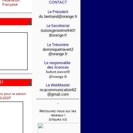
Fédération
CONTACT
Française
Le Président
ds.bertrand@orange.fr
Le Secrétariat
duboisgeraldine9401
@orange.fr
La Trésorière
dominiquetravert2
@orange.fr
Le responsable
des licences
hubert.travert9
@orange.fr
 !
La WebMaster
ncacommunication62
ns pour la saison
@gmail.com
6/202
7
------------------------------------
-
Retrouvez nous sur les
réseaux !
(cliquez ici)