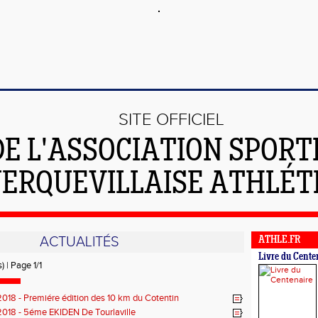
SITE OFFICIEL
DE L'ASSOCIATION SPORT
ERQUEVILLAISE ATHLÉT
ACTUALITÉS
ATHLE.FR
Livre du Cente
) | Page 1/1
2018 - Premiére édition des 10 km du Cotentin
2018 - 5éme EKIDEN De Tourlaville