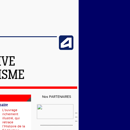
IVE
ISME
Nos PARTENAIRES
naire
L'ouvrage
--
richement
--
illustré, qui
--
retrace
----------------------------
l’Histoire de la