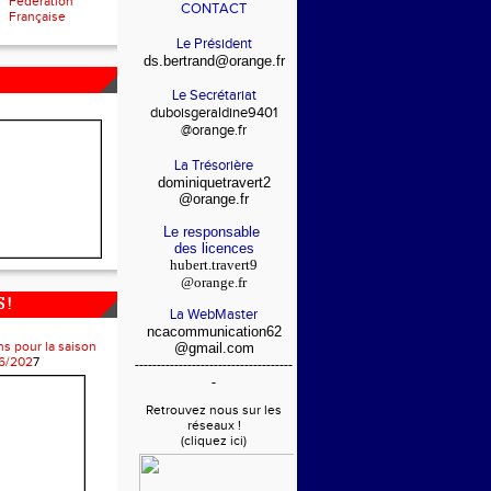
Fédération
CONTACT
Française
Le Président
ds.bertrand@orange.fr
Le Secrétariat
duboisgeraldine9401
@orange.fr
La Trésorière
dominiquetravert2
@orange.fr
Le responsable
des licences
hubert.travert9
@orange.fr
 !
La WebMaster
ncacommunication62
ns pour la saison
@gmail.com
6/202
7
------------------------------------
-
Retrouvez nous sur les
réseaux !
(cliquez ici)