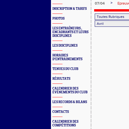
>
07/04
Epreuve
INSCRIPTION & TARIFS
PHOTOS
LES ENTRAÎNEURS ,
ENCADRANTS ET LEURS
DISCIPLINES
LES DISCIPLINES
HORAIRES
D'ENTRAINEMENTS
TENUES DU CLUB
RÉSULTATS
CALENDRIER DES
ÉVÈNEMENTS DU CLUB
LES RECORDS & BILANS
CONTACTS
CALENDRIER DES
COMPÉTITIONS