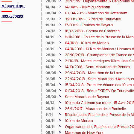
>
28/05
26/05/19 : Départementaux Benjamins M
>
MÉDIATHÈQUE
14/04
14/04/19 - 10km du cotentin
>
08/04
07/04/2019 - Marathon de Rotterdam
NOS RECORDS
>
31/03
31/03/2019 - Ekiden de Tourlaville
>
19/03
17/03/19 - Foulées de Bayeux
>
20/12
16/12/2018 - Corrida de Carentan
>
14/11
11/11/2018 - Foulée de la Presse de la Ma
>
04/11
04/11/18 - 10 Km de Morlaix
>
01/11
04/11/2018 - 10 Km de Morlaix / Horaires 
>
28/10
28/10/2018 - Championnat de France de 
Omer
>
26/10
21/10/18 - Match Interligues 10km Hors S
>
14/10
14/10/2018 - Semi-Marathon de Rennes
>
08/05
29/04/2018 - Marathon de la Loire
>
01/05
22/04/2018 - Semi Marathon d'Annecy e
>
15/04
15/04/2018 - Premiére édition des 10 km 
>
08/04
01/04/2018 - 5éme EKIDEN De Tourlaville
>
25/03
Semi Marathon de Bayeux
>
16/12
10 km du Cotentin sur route - 15 Avril 201
>
29/11
26/11/2017 - Marathon de la Rochelle
>
11/11
Résultats des Foulée de la Presse de la 
>
06/11
10 km de Morlaix
>
06/11
Organisation des Foulées de la Presse 2
>
05/11
Marathon de New York