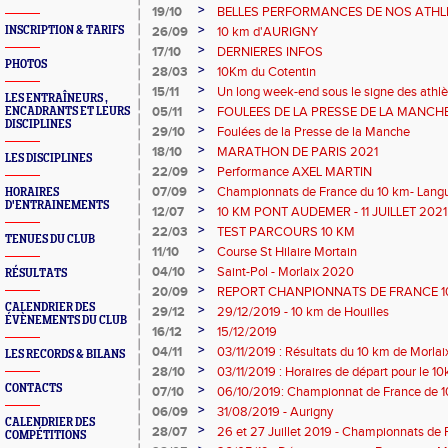
>
19/10
BELLES PERFORMANCES DE NOS ATHLET
>
INSCRIPTION & TARIFS
26/09
10 km d'AURIGNY
>
17/10
DERNIERES INFOS
PHOTOS
>
28/03
10Km du Cotentin
>
15/11
Un long week-end sous le signe des athlè
LES ENTRAÎNEURS ,
>
05/11
FOULEES DE LA PRESSE DE LA MANCH
ENCADRANTS ET LEURS
DISCIPLINES
>
29/10
Foulées de la Presse de la Manche
>
18/10
MARATHON DE PARIS 2021
LES DISCIPLINES
>
22/09
Performance AXEL MARTIN
>
07/09
Championnats de France du 10 km- Lang
HORAIRES
D'ENTRAINEMENTS
>
12/07
10 KM PONT AUDEMER - 11 JUILLET 2021
>
22/03
TEST PARCOURS 10 KM
TENUES DU CLUB
>
11/10
Course St Hilaire Mortain
>
04/10
Saint-Pol - Morlaix 2020
RÉSULTATS
>
20/09
REPORT CHANPIONNATS DE FRANCE 
CALENDRIER DES
>
29/12
29/12/2019 - 10 km de Houilles
ÉVÈNEMENTS DU CLUB
>
16/12
15/12/2019
>
04/11
03/11/2019 : Résultats du 10 km de Morlai
LES RECORDS & BILANS
>
28/10
03/11/2019 : Horaires de départ pour le 1
CONTACTS
>
07/10
06/10/2019: Championnat de France de 
>
06/09
31/08/2019 - Aurigny
CALENDRIER DES
>
28/07
26 et 27 Juillet 2019 - Championnats de F
COMPÉTITIONS